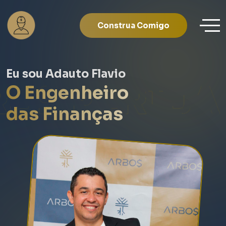
Construa Comigo
Eu sou Adauto Flavio
ROSPERIDA
O Engenheiro
das Finanças